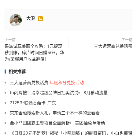
大卫

上一篇
下一篇
果冻试玩兼职全攻略：1元提现
三大运营商兑换话费
秒到账，碎片时间日赚50+，华
为/荣耀用户收益翻倍！
相关推荐
三大运营商兑换话费
年底积分兑换活动
tb闪购搜：瑞幸超级品牌日抽奖试试
8月移动流量
71253-联通香菇卡-广东
京东金融搜索新人礼，申请三个不一样的去看看
金小马团团霸王餐项目全面解析
美团抽免单活动
《日赚20元不是梦！揭秘「小啄赚钱」的躺赚密码，小白也能轻