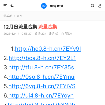




薅羊毛
正文

12月份流量合集
流量合集
2025-12-14 10:58:37
阅读(
23
)
评论(0)
赞(
0
)

1.
http://he0.8-h.cn/7EYv9I
2.
http://boa.8-h.cn/7EY2L1
3.
http://tfu.8-h.cn/7EY35s
4.
http://0so.8-h.cn/7EYmuj
5.
http://6vg.8-h.cn/7EYiVS
6.
http://ui4.8-h.cn/7EYoyn
7.
http://tod.8-h.cn/7EY39b