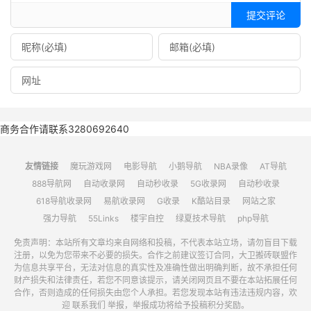
提交评论
商务合作请联系3280692640
友情链接
魔玩游戏网
电影导航
小鹅导航
NBA录像
AT导航
888导航网
自动收录网
自动秒收录
5G收录网
自动秒收录
618导航收录网
易航收录网
G收录
K酷站目录
网站之家
强力导航
55Links
楼宇自控
绿夏技术导航
php导航
免责声明：本站所有文章均来自网络和投稿，不代表本站立场，请勿盲目下载
注册，以免为您带来不必要的损失。合作之前建议签订合同，大卫搬砖联盟作
为信息共享平台，无法对信息的真实性及准确性做出明确判断，故不承担任何
财产损失和法律责任，若您不同意该提示，请关闭网页且不要在本站拓展任何
合作，否则造成的任何损失由您个人承担。若您发现本站有违法违规内容，欢
迎 联系我们 举报，举报成功将给予投稿积分奖励。