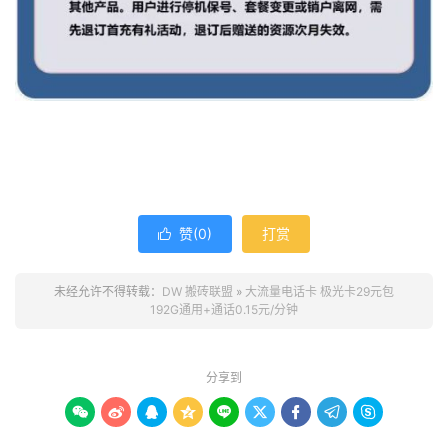
赞(
0
)
打赏

未经允许不得转载：
DW 搬砖联盟
»
大流量电话卡 极光卡29元包
192G通用+通话0.15元/分钟
分享到








