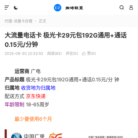




代理-流量卡办理
正文

大流量电话卡 极光卡29元包192G通用+通话
0.15元/分钟
2025-08-30 22:33:52
阅读(
63
)
评论(0)
赞(
0
)

运营商
广电
产品标题
极光卡29元包192G通用+通话0.15元/分 钟
归属地
收货地为归属地
配送方式
京东快递
年龄限制
18-65周岁
最少要使用6个月